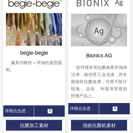
begie-begie
Bionics AG
兼具功能性 × 环保的新型面
使纤维具有抗菌效果并保持
料。
洁净，能经受工业洗涤 , 并长
1
期保持抗菌效果，可用于医疗
1
1
现场 、运动 、时装等所有的
1
纤维产品上。
뀳
详细点击进入
넲
뀳
详细点击进入
넲
抗菌加工素材
强效抗菌机素材