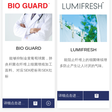
BIO GUARD
LUMIFRESH
能够抑制金黄葡萄球菌，肺
能阻止纤维上的细菌继续增
炎杆菌在纤维上细菌增殖加工
多防止产生让人讨厌的气味。
面料。对应SEK橙标和SEK红
1
标
1
1
1
뀳
详细点击进入
넲
뀳
ꄤ
详细点击进入
넲